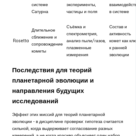
системе
эксперименты,
взаимодейст
Сатурна
частицы и поля
в системе
Съёмка и
Состав и
Длительное
спектрометрия,
активность
сближение и
Rosetta
анализ пыли/газов,
комет как кл
сопровождение
плазменные
к ранней
кометы
измерения
эволюции
Последствия для теорий
планетарной эволюции и
направления будущих
исследований
Эффект этих миссий для теорий планетарной
эволюции - в дисциплине проверки: гипотеза считается
сильной, когда выдерживает согласование разных
измерений, а не когда красиво объясняет один набор