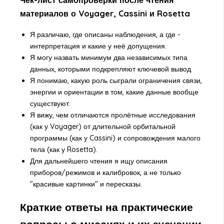
Чек-лист самопроверки после чтения
материалов о Voyager, Cassini и Rosetta
Я различаю, где описаны наблюдения, а где -
интерпретация и какие у неё допущения.
Я могу назвать минимум два независимых типа
данных, которыми подкрепляют ключевой вывод.
Я понимаю, какую роль сыграли ограничения связи,
энергии и ориентации в том, какие данные вообще
существуют.
Я вижу, чем отличаются пролётные исследования
(как у Voyager) от длительной орбитальной
программы (как у Cassini) и сопровождения малого
тела (как у Rosetta).
Для дальнейшего чтения я ищу описания
приборов/режимов и калибровок, а не только
"красивые картинки" и пересказы.
Краткие ответы на практические