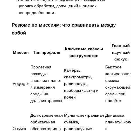
цепочка обработки, допущений и оценок
неопределённости.
Резюме по миссиям: что сравнивать между
собой
Главный
Ключевые классы
Миссия
Тип профиля
научный
инструментов
фокус
Пролётная
Быстрое
Камеры,
разведка
картирование
спектрометры,
внешних планет
физика
Voyager
радионаука,
+ измерения
окружающей
приборы частиц и
среды на
среды при
полей
дальних трассах
пролёте
Долговременная
Мультиспектральная
Динамика
орбитальная
съёмка,
планеты, кол
Cassini
обсерватория в
радионаучные
и