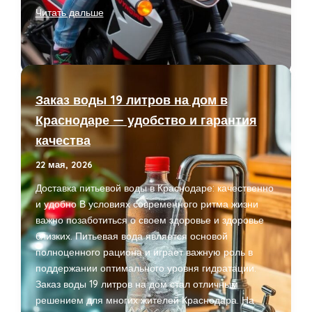
Обучение
Читать дальше
на
мотоцикл:
путь
к
новым
Заказ воды 19 литров на дом в
возможностям
Краснодаре — удобство и гарантия
и
качества
приключениям
22 мая, 2026
Доставка питьевой воды в Краснодаре: качественно
и удобно В условиях современного ритма жизни
важно позаботиться о своем здоровье и здоровье
близких. Питьевая вода является основой
полноценного рациона и играет важную роль в
поддержании оптимального уровня гидратации.
Заказ воды 19 литров на дом стал отличным
решением для многих жителей Краснодара. На