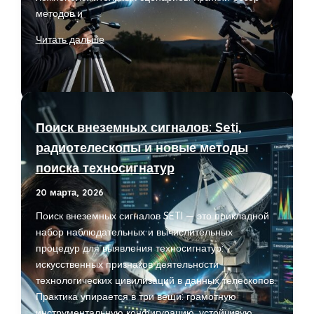
методов и
Экзопланеты:
Читать дальше
как
их
находят
и
какие
Поиск внеземных сигналов: Seti,
потенциально
радиотелескопы и новые методы
пригодны
поиска техносигнатур
для
жизни
20 марта, 2026
Поиск внеземных сигналов SETI — это прикладной
набор наблюдательных и вычислительных
процедур для выявления техносигнатур:
искусственных признаков деятельности
технологических цивилизаций в данных телескопов.
Практика упирается в три вещи: грамотную
инструментальную конфигурацию, устойчивую