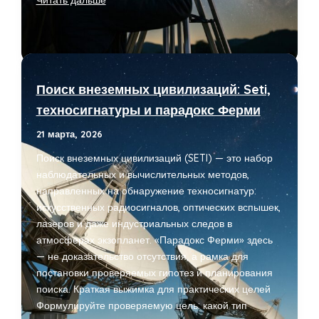
можно
увидеть
на
небе
без
Поиск внеземных цивилизаций: Seti,
телескопа:
техносигнатуры и парадокс Ферми
гид
по
21 марта, 2026
созвездиям,
Поиск внеземных цивилизаций (SETI) — это набор
планетам
наблюдательных и вычислительных методов,
и
направленных на обнаружение техносигнатур:
метеорам
искусственных радиосигналов, оптических вспышек,
лазеров и даже индустриальных следов в
атмосферах экзопланет. «Парадокс Ферми» здесь
— не доказательство отсутствия, а рамка для
постановки проверяемых гипотез и планирования
поиска. Краткая выжимка для практических целей
Формулируйте проверяемую цель: какой тип