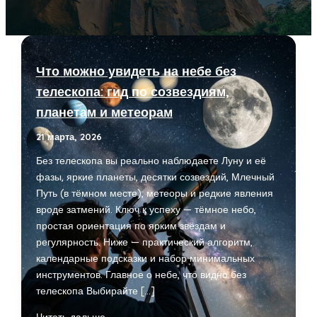
Что можно увидеть на небе без
телескопа: гид по созвездиям,
планетам и метеорам
21 марта, 2026
Без телескопа вы реально наблюдаете Луну и её
фазы, яркие планеты, десятки созвездий, Млечный
Путь (в тёмном месте), метеоры и редкие явления
вроде затмений. Ключ к успеху — тёмное небо,
простая ориентация по ярким звёздам и
регулярность. Ниже — практический алгоритм,
календарные подсказки и набор минимальных
инструментов. Главное о небе, что видно без
телескопа Выбирайте […]
Что
Читать дальше