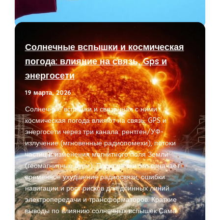
для
быстрого
роста
популярности
Солнечные вспышки и космическая
аккаунтов
погода: влияние на связь, Gps и
энергосети
19 марта, 2026
Солнечные вспышки и связанная с ними
космическая погода влияют на связь, GPS и
энергосети через три канала: рентген/УФ-
излучение (мгновенные радиопомехи), потоки
частиц и изменения магнитного поля Земли
(геомагнитные бури). Практически это означает
временное ухудшение радиосвязи, ошибки
навигации и рост рисков для длинных линий
электропередачи и трансформаторов. Краткие
выводы по влиянию солнечных вспышек Сама