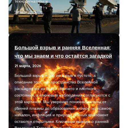
техносигнатуры и
Поиск
Читать дальше
внеземных
цивилизаций:
Seti,
техносигнатуры
и
Большой взрыв и ранняя Вселенная:
парадокс
что мы знаем и что остаётся загадкой
Ферми
21 марта, 2026
Большой взрыв — это не взрыв в пустоте, а
описание того, что пространство Вселенной
расширяется из более горячего и плотного
состояния, а ключевые наблюдения согласуются с
этой картиной. Мы уверенно понимаем этапы от
ранней плазмы до образования атомов, но «самое
начало», инфляция и природа тёмных компонент
остаются открытыми. Ключевые выводы о ранней