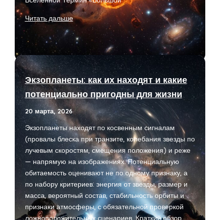
Вселенной Термин «Большой
Большой
Читать дальше
взрыв
и
ранняя
Вселенная:
что
Экзопланеты: как их находят и какие
мы
потенциально пригодны для жизни
знаем
и
20 марта, 2026
что
Экзопланеты находят по косвенным сигналам
остаётся
(провалы блеска при транзите, колебания звезды по
загадкой
лучевым скоростям, смещения положения) и реже
— напрямую на изображениях. Потенциальную
обитаемость оценивают не по одному признаку, а
по набору критериев: энергия от звезды, размер и
масса, вероятный состав, стабильность орбиты и
признаки атмосферы, с обязательной проверкой
ложноположительных сценариев. Краткий обзор