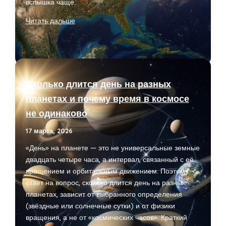
вспышка чаще
Солнечные
Читать дальше
вспышки
и
космическая
погода:
влияние
Сколько длится день на разных
на
планетах и почему время в космосе
связь,
не одинаково
Gps
и
17 марта, 2026
энергосети
«День» на планете — это не универсальные земные
двадцать четыре часа, а интервал, связанный с её
вращением и орбитальным движением. Поэтому
ответ на вопрос, сколько длится день на разных
планетах, зависит от выбранного определения
(звёздные или солнечные сутки) и от физики
вращения, а не от «космических часов». Краткий