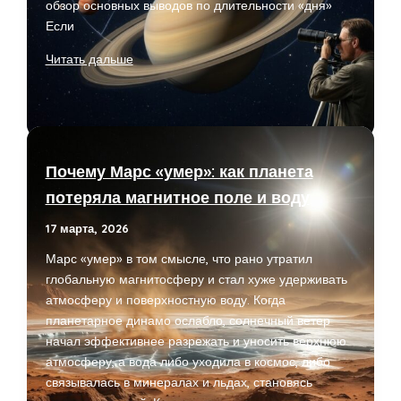
обзор основных выводов по длительности «дня»
Если
Сколько
Читать дальше
длится
день
на
разных
планетах
Почему Марс «умер»: как планета
и
потеряла магнитное поле и воду
почему
время
17 марта, 2026
в
Марс «умер» в том смысле, что рано утратил
космосе
глобальную магнитосферу и стал хуже удерживать
не
атмосферу и поверхностную воду. Когда
одинаково
планетарное динамо ослабло, солнечный ветер
начал эффективнее разрежать и уносить верхнюю
атмосферу, а вода либо уходила в космос, либо
связывалась в минералах и льдах, становясь