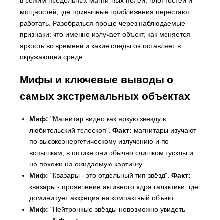
в режим предельных магнитных полей, плотностей и
мощностей, где привычные приближения перестают
работать. Разобраться проще через наблюдаемые
признаки: что именно излучает объект, как меняется
яркость во времени и какие следы он оставляет в
окружающей среде.
Мифы и ключевые выводы о
самых экстремальных объектах
Миф:
"Магнитар видно как яркую звезду в
любительский телескоп".
Факт:
магнитары изучают
по высокоэнергетическому излучению и по
вспышкам; в оптике они обычно слишком тусклы и
не похожи на ожидаемую картинку.
Миф:
"Квазары - это отдельный тип звёзд".
Факт:
квазары - проявление активного ядра галактики, где
доминирует аккреция на компактный объект.
Миф:
"Нейтронные звёзды невозможно увидеть