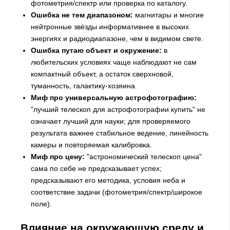
фотометрия/спектр или проверка по каталогу.
Ошибка не тем диапазоном:
магнитары и многие
нейтронные звёзды информативнее в высоких
энергиях и радиодиапазоне, чем в видимом свете.
Ошибка путаю объект и окружение:
в
любительских условиях чаще наблюдают не сам
компактный объект, а остаток сверхновой,
туманность, галактику-хозяина.
Миф про универсальную астрофотографию:
"лучший телескоп для астрофотографии купить" не
означает лучший для науки; для проверяемого
результата важнее стабильное ведение, линейность
камеры и повторяемая калибровка.
Миф про цену:
"астрономический телескоп цена"
сама по себе не предсказывает успех;
предсказывают его методика, условия неба и
соответствие задачи (фотометрия/спектр/широкое
поле).
Влияние на окружающую среду и