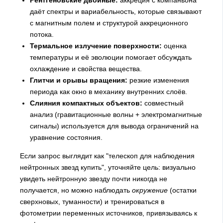
Рентгеновские двойные:
аккреция с компаньона
даёт спектры и вариабельность, которые связывают
с магнитным полем и структурой аккреционного
потока.
Термальное излучение поверхности:
оценка
температуры и её эволюции помогает обсуждать
охлаждение и свойства вещества.
Глитчи и срывы вращения:
резкие изменения
периода как окно в механику внутренних слоёв.
Слияния компактных объектов:
совместный
анализ (гравитационные волны + электромагнитные
сигналы) используется для вывода ограничений на
уравнение состояния.
Если запрос выглядит как "телескоп для наблюдения
нейтронных звезд купить", уточняйте цель: визуально
увидеть нейтронную звезду почти никогда не
получается, но можно наблюдать
окружение
(остатки
сверхновых, туманности) и тренироваться в
фотометрии переменных источников, привязываясь к