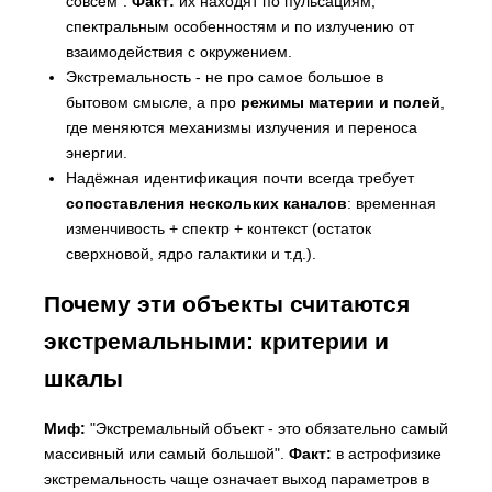
совсем".
Факт:
их находят по пульсациям,
спектральным особенностям и по излучению от
взаимодействия с окружением.
Экстремальность - не про самое большое в
бытовом смысле, а про
режимы материи и полей
,
где меняются механизмы излучения и переноса
энергии.
Надёжная идентификация почти всегда требует
сопоставления нескольких каналов
: временная
изменчивость + спектр + контекст (остаток
сверхновой, ядро галактики и т.д.).
Почему эти объекты считаются
экстремальными: критерии и
шкалы
Миф:
"Экстремальный объект - это обязательно самый
массивный или самый большой".
Факт:
в астрофизике
экстремальность чаще означает выход параметров в