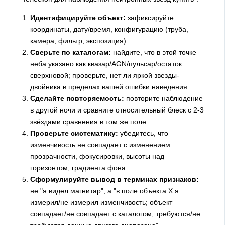
Идентифицируйте объект:
зафиксируйте
координаты, дату/время, конфигурацию (труба,
камера, фильтр, экспозиция).
Сверьте по каталогам:
найдите, что в этой точке
неба указано как квазар/AGN/пульсар/остаток
сверхновой; проверьте, нет ли яркой звезды-
двойника в пределах вашей ошибки наведения.
Сделайте повторяемость:
повторите наблюдение
в другой ночи и сравните относительный блеск с 2-3
звёздами сравнения в том же поле.
Проверьте систематику:
убедитесь, что
изменчивость не совпадает с изменением
прозрачности, фокусировки, высоты над
горизонтом, градиента фона.
Сформулируйте вывод в терминах признаков:
не "я видел магнитар", а "в поле объекта X я
измерил/не измерил изменчивость; объект
совпадает/не совпадает с каталогом; требуются/не