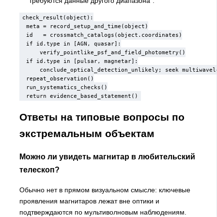
требуются данные другого диапазона".
check_result(object):

  meta = record_setup_and_time(object)

  id   = crossmatch_catalogs(object.coordinates)

  if id.type in [AGN, quasar]:

      verify_pointlike_psf_and_field_photometry()

  if id.type in [pulsar, magnetar]:

      conclude_optical_detection_unlikely; seek multiwavele
  repeat_observation()

  run_systematics_checks()

  return evidence_based_statement()
Ответы на типовые вопросы по
экстремальным объектам
Можно ли увидеть магнитар в любительский
телескоп?
Обычно нет в прямом визуальном смысле: ключевые
проявления магнитаров лежат вне оптики и
подтверждаются по мультиволновым наблюдениям.