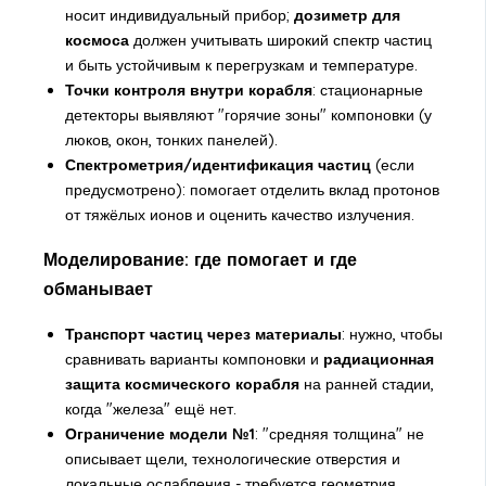
носит индивидуальный прибор;
дозиметр для
космоса
должен учитывать широкий спектр частиц
и быть устойчивым к перегрузкам и температуре.
Точки контроля внутри корабля
: стационарные
детекторы выявляют "горячие зоны" компоновки (у
люков, окон, тонких панелей).
Спектрометрия/идентификация частиц
(если
предусмотрено): помогает отделить вклад протонов
от тяжёлых ионов и оценить качество излучения.
Моделирование: где помогает и где
обманывает
Транспорт частиц через материалы
: нужно, чтобы
сравнивать варианты компоновки и
радиационная
защита космического корабля
на ранней стадии,
когда "железа" ещё нет.
Ограничение модели №1
: "средняя толщина" не
описывает щели, технологические отверстия и
локальные ослабления - требуется геометрия