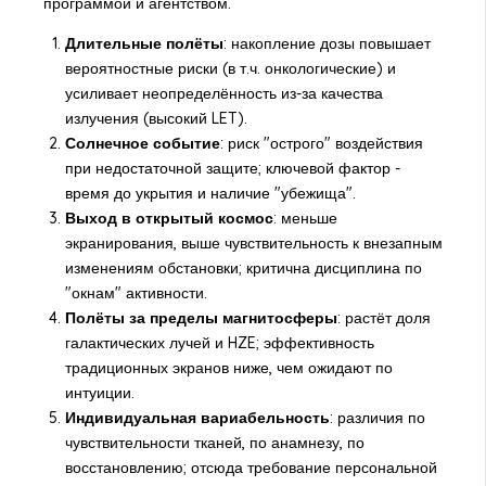
программой и агентством.
Длительные полёты
: накопление дозы повышает
вероятностные риски (в т.ч. онкологические) и
усиливает неопределённость из-за качества
излучения (высокий LET).
Солнечное событие
: риск "острого" воздействия
при недостаточной защите; ключевой фактор -
время до укрытия и наличие "убежища".
Выход в открытый космос
: меньше
экранирования, выше чувствительность к внезапным
изменениям обстановки; критична дисциплина по
"окнам" активности.
Полёты за пределы магнитосферы
: растёт доля
галактических лучей и HZE; эффективность
традиционных экранов ниже, чем ожидают по
интуиции.
Индивидуальная вариабельность
: различия по
чувствительности тканей, по анамнезу, по
восстановлению; отсюда требование персональной