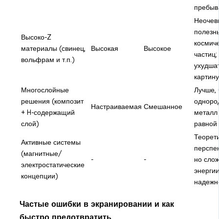
пребыв
Неочев
полезн
Высоко-Z
космич
материалы (свинец,
Высокая
Высокое
частиц;
вольфрам и т.п.)
ухудша
картину
Многослойные
Лучше,
решения (композит
одноро
Настраиваемая
Смешанное
+ H-содержащий
металл
слой)
равной
Теорет
Активные системы
перспек
(магнитные/
-
-
но сло
электростатические
энерги
концепции)
надежн
Частые ошибки в экранировании и как
быстро предотвратить