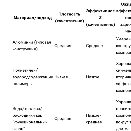
Ожи
Эффективное
эффек
Плотность
Материал/подход
Z
пр
(качественно)
(качественно)
заря
ча
Умерен
Алюминий (типовая
Средняя
Среднее
констр
конструкция)
компро
Хороша
Полиэтилен/
снижен
водородсодержащие
Низкая
Низкое
вторич
полимеры
эффект
компон
Хороша
Вода/топливо/
правил
расходники как
Низкое-
компон
Средняя
"функциональный
среднее
вокруг 
экран"
длител