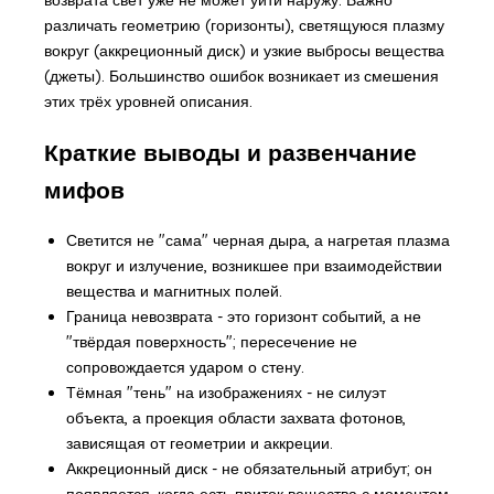
различать геометрию (горизонты), светящуюся плазму
вокруг (аккреционный диск) и узкие выбросы вещества
(джеты). Большинство ошибок возникает из смешения
этих трёх уровней описания.
Краткие выводы и развенчание
мифов
Светится не "сама" черная дыра, а нагретая плазма
вокруг и излучение, возникшее при взаимодействии
вещества и магнитных полей.
Граница невозврата - это горизонт событий, а не
"твёрдая поверхность"; пересечение не
сопровождается ударом о стену.
Тёмная "тень" на изображениях - не силуэт
объекта, а проекция области захвата фотонов,
зависящая от геометрии и аккреции.
Аккреционный диск - не обязательный атрибут; он
появляется, когда есть приток вещества с моментом