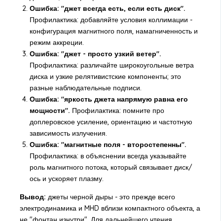
Ошибка: "джет всегда есть, если есть диск".
Профилактика: добавляйте условия коллимации -
конфигурация магнитного поля, намагниченность и
режим аккреции.
Ошибка: "джет - просто узкий ветер".
Профилактика: различайте широкоугольные ветра
диска и узкие релятивистские компоненты; это
разные наблюдательные подписи.
Ошибка: "яркость джета напрямую равна его
мощности".
Профилактика: помните про
доплеровское усиление, ориентацию и частотную
зависимость излучения.
Ошибка: "магнитные поля - второстепенны".
Профилактика: в объяснении всегда указывайте
роль магнитного потока, который связывает диск/
ось и ускоряет плазму.
Вывод:
джеты черной дыры - это прежде всего
электродинамика и MHD вблизи компактного объекта, а
не "фонтан изнутри". Для дальнейшего чтения