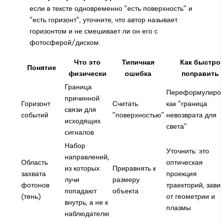
если в тексте одновременно "есть поверхность" и
"есть горизонт", уточните, что автор называет
горизонтом и не смешивает ли он его с
фотосферой/диском.
Что это
Типичная
Как быстро
Понятие
физически
ошибка
поправить
Граница
Переформулиро
причинной
Горизонт
Считать
как "граница
связи для
событий
"поверхностью"
невозврата для
исходящих
света"
сигналов
Набор
Уточнить: это
направлений,
Область
оптическая
из которых
Приравнять к
захвата
проекция
лучи
размеру
фотонов
траекторий, зави
попадают
объекта
(тень)
от геометрии и
внутрь, а не к
плазмы
наблюдателю