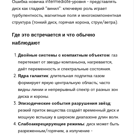
Ошибка новичка intermediate-уровня - представлять
диск как гладкий "винил": ключевую роль играет
турбулентность, магнитные поля и многокомпонентная
структура (тонкий диск, горячая корона, струи/ветра).
Где это встречается и что обычно
наблюдают
Двойные системы с компактным объектом
: газ
перетекает от звезды-компаньона, нагревается,
даёт переменность и спектральные состояния.
Ядра галактик
: длительная подпитка газом
формирует яркую центральную область; часто
видны линии и непрерывный спектр от разных зон
диска и короны.
Эпизодические события разрушения звёзд
:
резкий приток вещества создаёт временный диск и
мощную вспышку в широком диапазоне длин волн.
Слабоаккрецирующие режимы
: диск может быть
разреженным/горячим, а излучение -