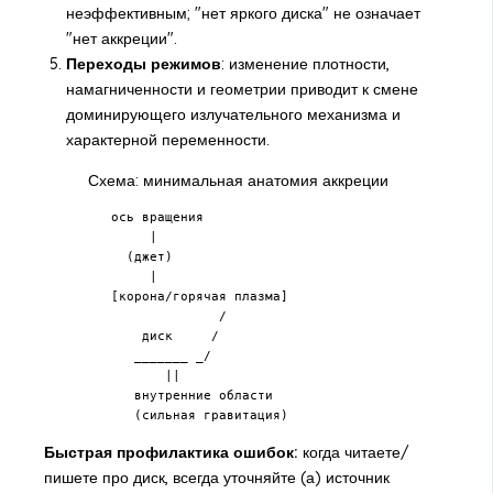
неэффективным; "нет яркого диска" не означает
"нет аккреции".
Переходы режимов
: изменение плотности,
намагниченности и геометрии приводит к смене
доминирующего излучательного механизма и
характерной переменности.
Схема: минимальная анатомия аккреции
   ось вращения

        |

     (джет)

        |

   [корона/горячая плазма]

                 /

       диск     /

      _______ _/

          ||

      внутренние области

      (сильная гравитация)
Быстрая профилактика ошибок:
когда читаете/
пишете про диск, всегда уточняйте (а) источник