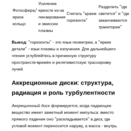
Усиление
Разделить "где
Фотосфера/
яркости из-за
Считать "краем
светится" и "где
яркое
линзирования
горизонта"
заканчиваются
кольцо
и эмиссии
траектории"
плазмы
Вывод:
"горизонты" - это язык геометрии, а "яркие
детали" - язык плазмы и излучения. Для дальнейшего
чтения углубляйтесь в причинную структуру
пространств-времён и релятивистскую трассировку
лучей.
Аккреционные диски: структура,
радиация и роль турбулентности
Аккреционный диск
формируется, когда падающее
вещество имеет заметный момент импульса: вместо
прямого падения оно "раскладывается" в диск, где
угловой момент переносится наружу, а масса - внутрь.