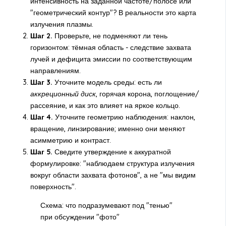
интенсивность на заданной частоте/полосе или
"геометрический контур"? В реальности это карта
излучения плазмы.
Шаг 2.
Проверьте, не подменяют ли тень
горизонтом: тёмная область - следствие захвата
лучей и дефицита эмиссии по соответствующим
направлениям.
Шаг 3.
Уточните модель среды: есть ли
аккреционный диск
, горячая корона, поглощение/
рассеяние, и как это влияет на яркое кольцо.
Шаг 4.
Уточните геометрию наблюдения: наклон,
вращение, линзирование; именно они меняют
асимметрию и контраст.
Шаг 5.
Сведите утверждение к аккуратной
формулировке: "наблюдаем структура излучения
вокруг области захвата фотонов", а не "мы видим
поверхность".
Схема: что подразумевают под "тенью"
при обсуждении "фото"