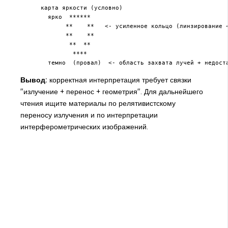
карта яркости (условно)

  ярко  ******

       **    **   <- усиленное кольцо (линзирование +
       **    **

        **  **

         ****

  темно  (провал)  <- область захвата лучей + недост
Вывод:
корректная интерпретация требует связки
"излучение + перенос + геометрия". Для дальнейшего
чтения ищите материалы по релятивистскому
переносу излучения и по интерпретации
интерферометрических изображений.