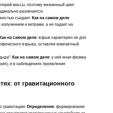
отерей массы, поэтому жизненный цикл
дикально различается.
лностью съедает.
Как на самом деле:
 излучением и ветрами, а не падает на
Как на самом деле:
взрыв характерен не для
рофического взрыва, оставляя компактный
дыра".
Как на самом деле:
у неё иная физика
рия), и в наблюдениях проявления
тях: от гравитационного
ро гравитацию.
Определение:
формирование
лака становится гравитационно неустойчивым,