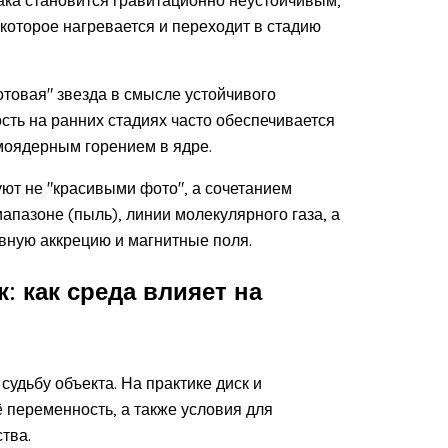
которое нагревается и переходит в стадию
отовая" звезда в смысле устойчивого
сть на ранних стадиях часто обеспечивается
моядерным горением в ядре.
уют не "красивыми фото", а сочетанием
апазоне (пыль), линии молекулярного газа, а
вную аккрецию и магнитные поля.
: как среда влияет на
судьбу объекта. На практике диск и
 переменность, а также условия для
тва.