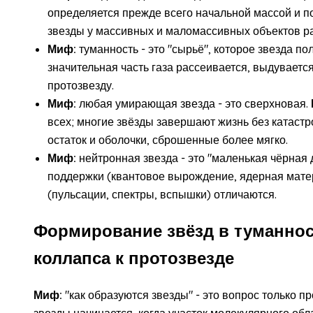
определяется прежде всего начальной массой и п
звезды у массивных и маломассивных объектов ра
Миф:
туманность - это "сырьё", которое звезда по
значительная часть газа рассеивается, выдувается
протозвезду.
Миф:
любая умирающая звезда - это сверхновая.
всех; многие звёзды завершают жизнь без катаст
остаток и оболочки, сброшенные более мягко.
Миф:
нейтронная звезда - это "маленькая чёрная 
поддержки (квантовое вырождение, ядерная мате
(пульсации, спектры, вспышки) отличаются.
Формирование звёзд в туманнос
коллапса к протозвезде
Миф:
"как образуются звезды" - это вопрос только п
звезды начинается, когда участок молекулярного об