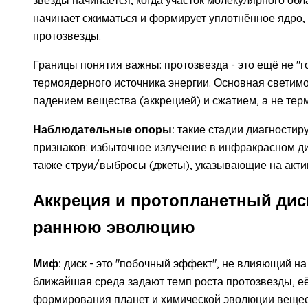
начинает сжиматься и формирует уплотнённое ядро, 
протозвезды.
Границы понятия важны: протозвезда - это ещё не "г
термоядерного источника энергии. Основная светимо
падением вещества (аккрецией) и сжатием, а не тер
Наблюдательные опоры:
такие стадии диагностир
признаков: избыточное излучение в инфракрасном ди
также струи/выбросы (джеты), указывающие на акти
Аккреция и протопланетный диск
раннюю эволюцию
Миф:
диск - это "побочный эффект", не влияющий на 
ближайшая среда задают темп роста протозвезды, её
формирования планет и химической эволюции вещес