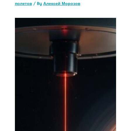
полетов
/ By
Алексей Морозов