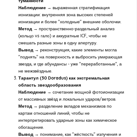
туманности
Наблюдение →
выраженная стратификация
ионизации: внутренняя зона высоких степеней
ионизации и более "холодные" внешние оболочки.
Метод →
пространственно-раздельный анализ
(кольцо vs гало) и аккуратные ICF, чтобы не
смешать разные зоны в одну апертуру.
Вывод →
реконструкция, какие элементы могла
"поднять" на поверхность и выбросить умирающая
звезда, и где абундансы - уже "переработанные", а
не межзвёздные.
Тарантул (30 Doradus) как экстремальная
область звездообразования
Наблюдение →
сочетание мощной фотоионизации
от массивных звёзд и локальных ударов/ветров.
Метод →
разделение вкладов механизмов по
картам отношений линий, чтобы не
интерпретировать ударные зоны как химическое
обогащение.
Вывод →
понимание, как "жёсткость" излучения и