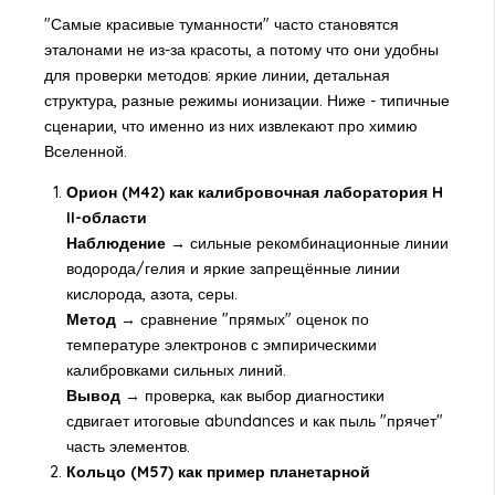
"Самые красивые туманности" часто становятся
эталонами не из-за красоты, а потому что они удобны
для проверки методов: яркие линии, детальная
структура, разные режимы ионизации. Ниже - типичные
сценарии, что именно из них извлекают про химию
Вселенной.
Орион (M42) как калибровочная лаборатория H
II-области
Наблюдение →
сильные рекомбинационные линии
водорода/гелия и яркие запрещённые линии
кислорода, азота, серы.
Метод →
сравнение "прямых" оценок по
температуре электронов с эмпирическими
калибровками сильных линий.
Вывод →
проверка, как выбор диагностики
сдвигает итоговые abundances и как пыль "прячет"
часть элементов.
Кольцо (M57) как пример планетарной