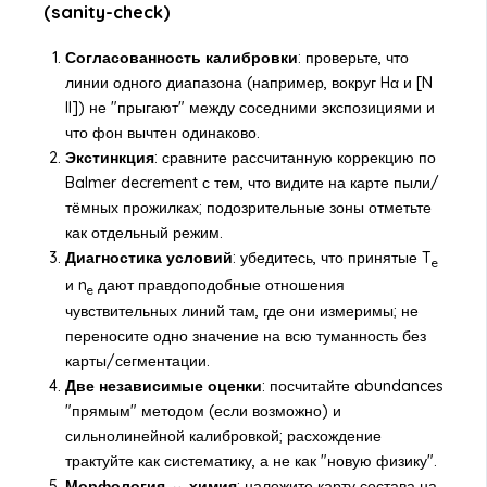
(sanity-check)
Согласованность калибровки
: проверьте, что
линии одного диапазона (например, вокруг Hα и [N
II]) не "прыгают" между соседними экспозициями и
что фон вычтен одинаково.
Экстинкция
: сравните рассчитанную коррекцию по
Balmer decrement с тем, что видите на карте пыли/
тёмных прожилках; подозрительные зоны отметьте
как отдельный режим.
Диагностика условий
: убедитесь, что принятые T
e
и n
дают правдоподобные отношения
e
чувствительных линий там, где они измеримы; не
переносите одно значение на всю туманность без
карты/сегментации.
Две независимые оценки
: посчитайте abundances
"прямым" методом (если возможно) и
сильнолинейной калибровкой; расхождение
трактуйте как систематику, а не как "новую физику".
Морфология ↔ химия
: наложите карту состава на