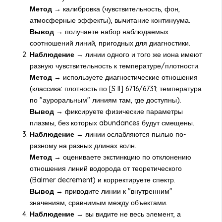
Метод →
калибровка (чувствительность, фон,
атмосферные эффекты), вычитание континуума.
Вывод →
получаете набор наблюдаемых
соотношений линий, пригодных для диагностики.
Наблюдение →
линии одного и того же иона имеют
разную чувствительность к температуре/плотности.
Метод →
используете диагностические отношения
(классика: плотность по [S II] 6716/6731; температура
по "ауроральным" линиям там, где доступны).
Вывод →
фиксируете физические параметры
плазмы, без которых abundances будут смещены.
Наблюдение →
линии ослабляются пылью по-
разному на разных длинах волн.
Метод →
оцениваете экстинкцию по отклонению
отношения линий водорода от теоретического
(Balmer decrement) и корректируете спектр.
Вывод →
приводите линии к "внутренним"
значениям, сравнимым между объектами.
Наблюдение →
вы видите не весь элемент, а