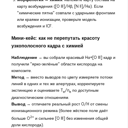
карту возбуждения ([O III]/Hβ, [N II]/Hα). Если
"химические пятна" совпали с ударными фронтами
или краями ионизации, проверьте модель
возбуждения и ICF.
Мини-кейс: как не перепутать красоту
узкополосного кадра с химией
Наблюдение →
вы собрали красивый Hα+[O III] кадр и
получили "ярко-зелёные" области кислорода на
композите.
Метод →
вместо выводов по цвету измеряете потоки
линий в одних и тех же апертурах, корректируете
экстинкцию и оцениваете T
/n
по доступным
e
e
диагностическим отношениям.
Вывод →
отличаете реальный рост O/H от смены
ионизационного режима (более жёсткое поле даёт
2+
больше O
и сильнее [O III] без изменения общей
доли кислорода).