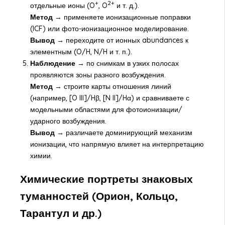
+
2+
отдельные ионы (O
, O
и т. д.).
Метод →
применяете ионизационные поправки
(ICF) или фото-ионизационное моделирование.
Вывод →
переходите от ионных abundances к
элементным (O/H, N/H и т. п.).
Наблюдение →
по снимкам в узких полосах
проявляются зоны разного возбуждения.
Метод →
строите карты отношения линий
(например, [O III]/Hβ, [N II]/Hα) и сравниваете с
модельными областями для фотоионизации/
ударного возбуждения.
Вывод →
различаете доминирующий механизм
ионизации, что напрямую влияет на интерпретацию
химии.
Химические портреты знаковых
туманностей (Орион, Кольцо,
Тарантул и др.)