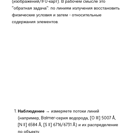
(изображений/IFU-карт). В рабочем смысле это
"обратная задача": по линиям излучения восстановить
физические условия и затем - относительные
содержания элементов.
Наблюдение →
измеряете потоки линий
(например, Balmer-серия водорода, [O III] 5007 Å,
[N II] 6584 Å, [S II] 6716/6731 Å) и их распределение
по объекту.