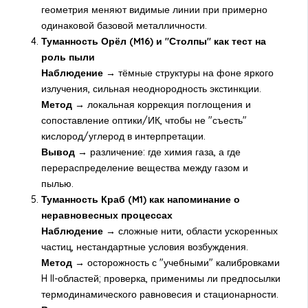
геометрия меняют видимые линии при примерно
одинаковой базовой металличности.
Туманность Орёл (M16) и "Столпы" как тест на
роль пыли
Наблюдение →
тёмные структуры на фоне яркого
излучения, сильная неоднородность экстинкции.
Метод →
локальная коррекция поглощения и
сопоставление оптики/ИК, чтобы не "съесть"
кислород/углерод в интерпретации.
Вывод →
различение: где химия газа, а где
перераспределение вещества между газом и
пылью.
Туманность Краб (M1) как напоминание о
неравновесных процессах
Наблюдение →
сложные нити, области ускоренных
частиц, нестандартные условия возбуждения.
Метод →
осторожность с "учебными" калибровками
H II-областей; проверка, применимы ли предпосылки
термодинамического равновесия и стационарности.