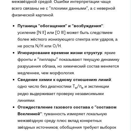
межзвёздной средой. Ошибки интерпретации чаще
всего связаны не с "плохими данными", а с неверной
физической картиной.
Путаница "обогащения" и "возбуждения"
:
усиление [N II] или [O III] может быть следствием
более жёсткого ионизующего спектра или ударов, а
не роста N/H или O/H.
Игнорирование времени жизни структур
: яркие
фронты и "пиллары" показывают текущую динамику
разрушения облака, но химический состав меняется
медленнее, чем морфология.
Сведение химии к одному отношению линий
:
одно число без диагностики T
/n
и экстинкции
e
e
редко выдерживает проверку независимыми
линиями.
Отождествление газового состава с "составом
Вселенной"
: туманность измеряет локальную
межзвёздную среду плюс вклад конкретных
звёздных источников; обобщения требуют выборок