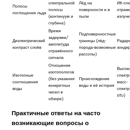
спектральной
Лёд на
ИК-спе
Полосы
полосы
поверхности и в
отраж
поглощения льда
(континуум и
пыли
излуче
глубина)
Время
Подповерхностные
задержки/
Диэлектрический
границы (лёд-
Радар
амплитуда
контраст слоёв
порода-возможные
зонди
отражённого
рассолы)
сигнала
Отношение
Высок
изотопологов
Изотопные
спектр
(без указания
Происхождение
соотношения
масс-
конкретных
воды и её история
воды
спектр
чисел в
situ)
обзоре)
Практичные ответы на часто
возникающие вопросы о