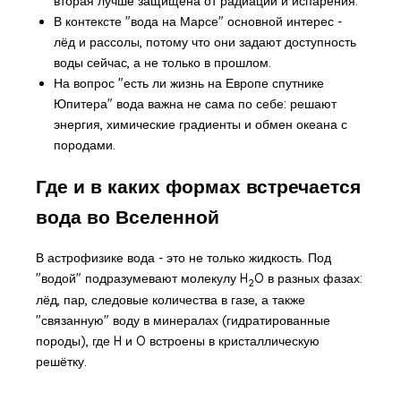
вторая лучше защищена от радиации и испарения.
В контексте "вода на Марсе" основной интерес -
лёд и рассолы, потому что они задают доступность
воды сейчас, а не только в прошлом.
На вопрос "есть ли жизнь на Европе спутнике
Юпитера" вода важна не сама по себе: решают
энергия, химические градиенты и обмен океана с
породами.
Где и в каких формах встречается
вода во Вселенной
В астрофизике вода - это не только жидкость. Под
"водой" подразумевают молекулу H
O в разных фазах:
2
лёд, пар, следовые количества в газе, а также
"связанную" воду в минералах (гидратированные
породы), где H и O встроены в кристаллическую
решётку.