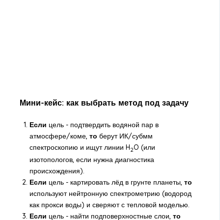
Мини-кейс: как выбрать метод под задачу
Если
цель - подтвердить водяной пар в
атмосфере/коме,
то
берут ИК/субмм
спектроскопию и ищут линии H
O (или
2
изотопологов, если нужна диагностика
происхождения).
Если
цель - картировать лёд в грунте планеты,
то
используют нейтронную спектрометрию (водород
как прокси воды) и сверяют с тепловой моделью.
Если
цель - найти подповерхностные слои,
то