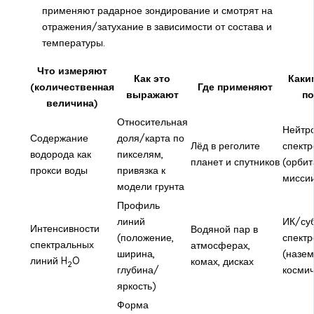
применяют радарное зондирование и смотрят на
отражения/затухание в зависимости от состава и
температуры.
Что измеряют
Как это
Каки
(количественная
Где применяют
выражают
п
величина)
Относительная
Нейтр
Содержание
доля/карта по
Лёд в реголите
спект
водорода как
пикселям,
планет и спутников
(орби
прокси воды
привязка к
мисси
модели грунта
Профиль
линий
ИК/су
Интенсивности
Водяной пар в
(положение,
спектр
спектральных
атмосферах,
ширина,
(назем
линий H
O
комах, дисках
2
глубина/
космич
яркость)
Форма