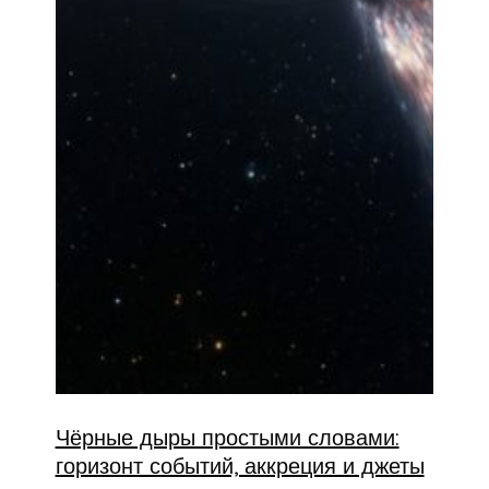
Чёрные дыры простыми словами:
горизонт событий, аккреция и джеты