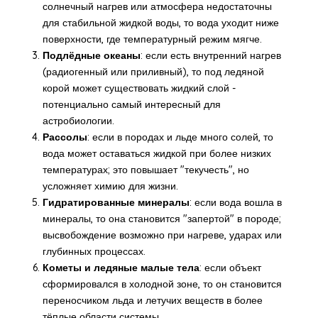
солнечный нагрев или атмосфера недостаточны
для стабильной жидкой воды, то вода уходит ниже
поверхности, где температурный режим мягче.
Подлёдные океаны
: если есть внутренний нагрев
(радиогенный или приливный), то под ледяной
корой может существовать жидкий слой -
потенциально самый интересный для
астробиологии.
Рассолы
: если в породах и льде много солей, то
вода может оставаться жидкой при более низких
температурах; это повышает "текучесть", но
усложняет химию для жизни.
Гидратированные минералы
: если вода вошла в
минералы, то она становится "запертой" в породе;
высвобождение возможно при нагреве, ударах или
глубинных процессах.
Кометы и ледяные малые тела
: если объект
сформировался в холодной зоне, то он становится
переносчиком льда и летучих веществ в более
тёплые области системы.